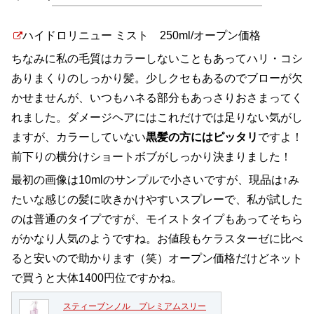
ハイドロリニュー ミスト 250ml/オープン価格
ちなみに私の毛質はカラーしないこともあってハリ・コシ
ありまくりのしっかり髪。少しクセもあるのでブローが欠
かせませんが、いつもハネる部分もあっさりおさまってく
れました。ダメージヘアにはこれだけでは足りない気がし
ますが、カラーしていない
黒髪の方にはピッタリ
ですよ！
前下りの横分けショートボブがしっかり決まりました！
最初の画像は10mlのサンプルで小さいですが、現品は↑み
たいな感じの髪に吹きかけやすいスプレーで、私が試した
のは普通のタイプですが、モイストタイプもあってそちら
がかなり人気のようですね。お値段もケラスターゼに比べ
ると安いので助かります（笑）オープン価格だけどネット
で買うと大体1400円位ですかね。
スティーブンノル プレミアムスリー