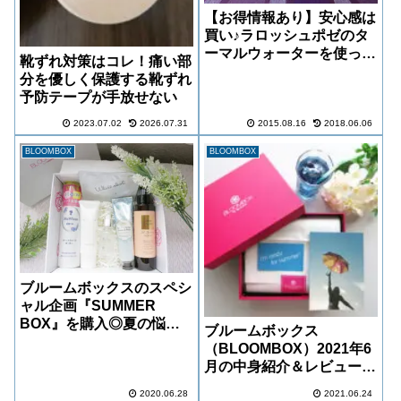
【お得情報あり】安心感は
買い♪ラロッシュポゼのタ
ーマルウォーターを使って
靴ずれ対策はコレ！痛い部
みました！
分を優しく保護する靴ずれ
予防テープが手放せない
2023.07.02
2026.07.31
2015.08.16
2018.06.06
BLOOMBOX
BLOOMBOX
ブルームボックスのスペシ
ャル企画『SUMMER
BOX』を購入◎夏の悩み
ブルームボックス
にアプローチする厳選コス
（BLOOMBOX）2021年6
メをレビュー！
月の中身紹介＆レビュー！
全部好き♡リピートを誓う
2020.06.28
2021.06.24