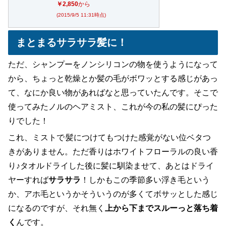
￥2,850
から
(2015/9/5 11:31時点)
まとまるサラサラ髪に！
ただ、シャンプーをノンシリコンの物を使うようになって
から、ちょっと乾燥とか髪の毛がボワッとする感じがあっ
て、なにか良い物があればなと思っていたんです。そこで
使ってみたノルのヘアミスト、これが今の私の髪にぴった
りでした！
これ、ミストで
髪につけてもつけた感覚がない位ベタつ
きがありません。ただ香りはホワイトフローラルの良い香
り♪タオルドライした後に髪に馴染ませて、あとはドライ
ヤーすれば
サラサラ
！しかもこの季節多い浮き毛という
か、アホ毛というかそういうのが多くてボサッとした感じ
になるのですが、それ無く
上から下までスルーっと落ち着
く
んです。