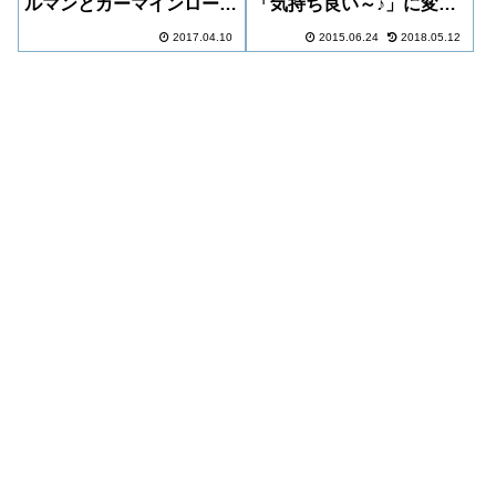
ルマンとカーマインローシ
「気持ち良い～♪」に変わ
ョンを比較！
る不思議な炭酸泡美容液の
2017.04.10
2015.06.24
2018.05.12
人気の秘密！