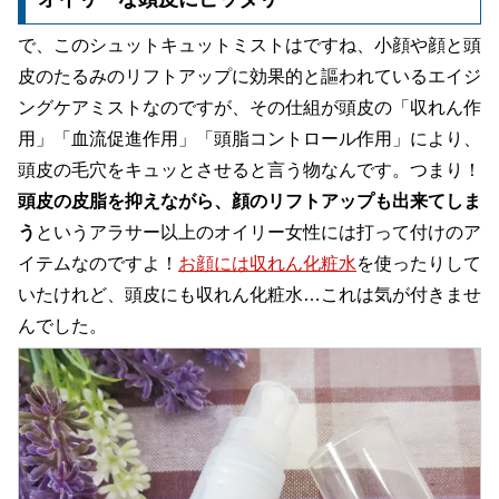
で、このシュットキュットミストはですね、小顔や顔と頭
皮のたるみのリフトアップに効果的と謳われているエイジ
ングケアミストなのですが、その仕組が頭皮の「収れん作
用」「血流促進作用」「頭脂コントロール作用」により、
頭皮の毛穴をキュッとさせると言う物なんです。つまり！
頭皮の皮脂を抑えながら、顔のリフトアップも出来てしま
う
というアラサー以上のオイリー女性には打って付けのア
イテムなのですよ！
お顔には収れん化粧水
を使ったりして
いたけれど、頭皮にも収れん化粧水…これは気が付きませ
んでした。