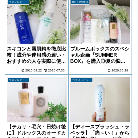
コスメレビュー
BLOOMBOX
スキコンと雪肌精を徹底比
ブルームボックスのスペシ
較！成分や使用感の違い・
ャル企画『SUMMER
おすすめの人を実際に使っ
BOX』を購入◎夏の悩み
てレビュー
にアプローチする厳選コス
2015.08.22
2026.07.30
2020.06.28
メをレビュー！
コスメレビュー
コスメレビュー
【テカリ・毛穴・日焼け後
【ディースプラッシュ・ラ
に】ドルックスのオードカ
ベッラ】「痛～い！」から