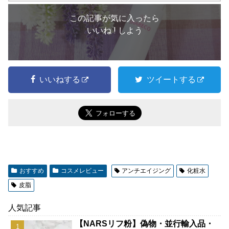
この記事が気に入ったら
いいね ! しよう
いいねする
ツイートする
おすすめ
コスメレビュー
アンチエイジング
化粧水
皮脂
人気記事
【NARSリフ粉】偽物・並行輸入品・