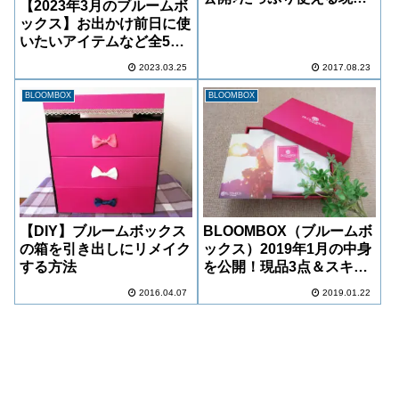
【2023年3月のブルームボ
点！安心ブランドのスキン
ックス】お出かけ前日に使
ケアサンプルも◎
いたいアイテムなど全5ブ
ランド
2023.03.25
2017.08.23
BLOOMBOX
BLOOMBOX
【DIY】ブルームボックス
BLOOMBOX（ブルームボ
の箱を引き出しにリメイク
ックス）2019年1月の中身
する方法
を公開！現品3点＆スキン
ケアのミニサイズが充実◎
2016.04.07
2019.01.22