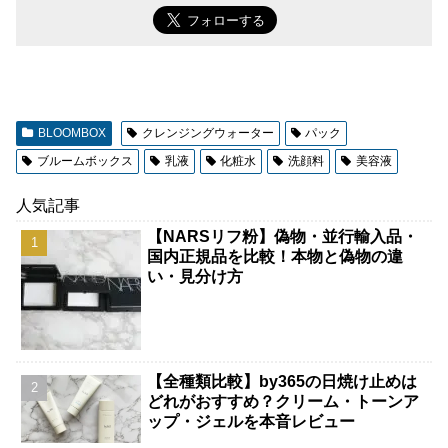
BLOOMBOX
クレンジングウォーター
パック
ブルームボックス
乳液
化粧水
洗顔料
美容液
人気記事
【NARSリフ粉】偽物・並行輸入品・
国内正規品を比較！本物と偽物の違
い・見分け方
【全種類比較】by365の日焼け止めは
どれがおすすめ？クリーム・トーンア
ップ・ジェルを本音レビュー