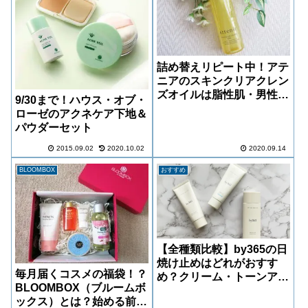
詰め替えリピート中！アテ
ニアのスキンクリアクレン
ズオイルは脂性肌・男性に
9/30まで！ハウス・オブ・
もぴったり◎
ローゼのアクネケア下地＆
パウダーセット
2015.09.02
2020.10.02
2020.09.14
BLOOMBOX
おすすめ
【全種類比較】by365の日
焼け止めはどれがおすす
毎月届くコスメの福袋！？
め？クリーム・トーンアッ
BLOOMBOX（ブルームボ
プ・ジェルを本音レビュー
ックス）とは？始める前に