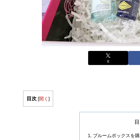
X
目次
[
開く
]
目
ブルームボックスを購