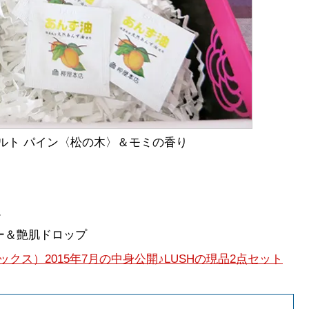
スソルト パイン〈松の木〉＆モミの香り
ム
ター＆艶肌ドロップ
ス）2015年7月の中身公開♪LUSHの現品2点セット